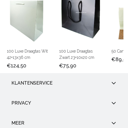
100 Luxe Draagtas Wit
100 Luxe Draagtas
50 Canva
42+13x36 cm
Zwart 23+10x20 cm
€89,5
€124,50
€75,90
KLANTENSERVICE
PRIVACY
MEER