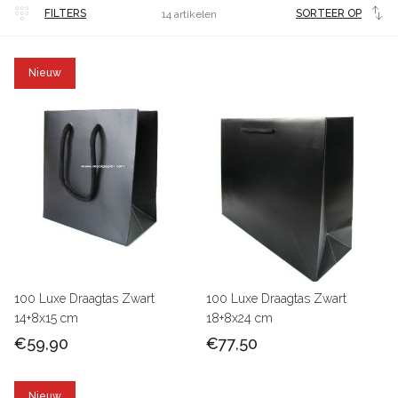
Veel
FILTERS
SORTEER OP
14 artikelen
gekocht
Nieuw
100 Luxe Draagtas Zwart
100 Luxe Draagtas Zwart
14+8x15 cm
18+8x24 cm
€59,90
€77,50
Nieuw