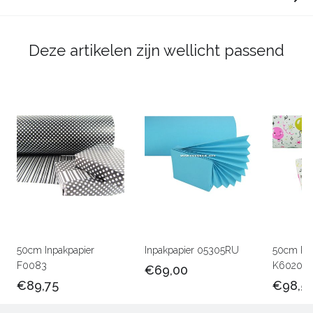
Deze artikelen zijn wellicht passend
50cm Inpakpapier
Inpakpapier 05305RU
50cm Kin
F0083
K602047
€69,00
€89,75
€98,5