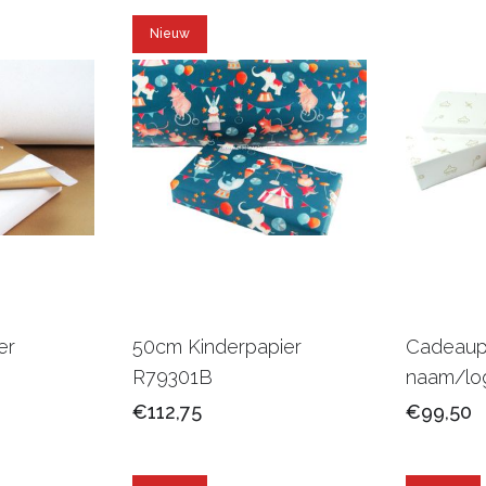
Nieuw
er
50cm Kinderpapier
Cadeaup
R79301B
naam/lo
€112,75
€99,50