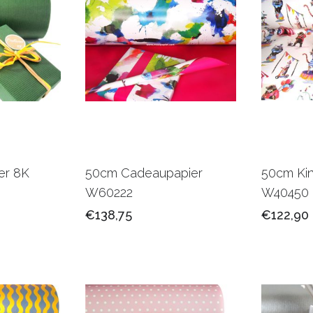
er 8K
50cm Cadeaupapier
50cm Kin
W60222
W40450
€138,75
€122,90