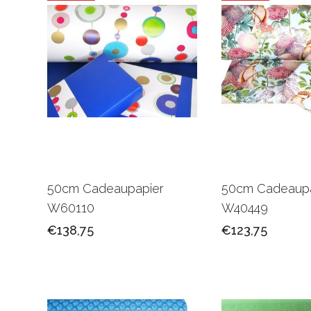
50cm Cadeaupapier
50cm Cadeaupa
W60110
W40449
€138,75
€123,75