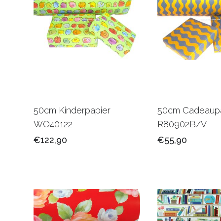
50cm Kinderpapier
50cm Cadeaupa
WO40122
R80902B/V
€122,90
€55,90