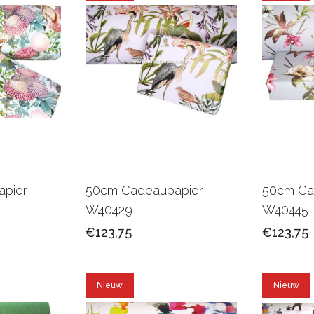
pier
50cm Cadeaupapier
50cm Ca
W40429
W40445
€123,75
€123,75
Nieuw
Nieuw