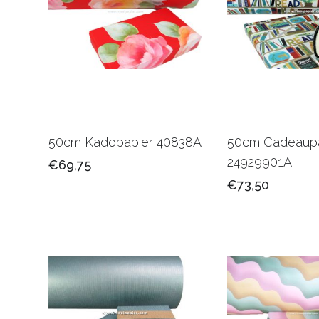
50cm Kadopapier 40838A
50cm Cadeaupa
24929901A
€69,75
€73,50