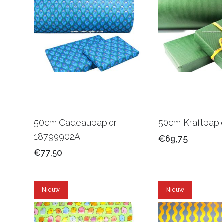
50cm Cadeaupapier
50cm Kraftpapi
18799902A
€69,75
€77,50
Nieuw
Nieuw