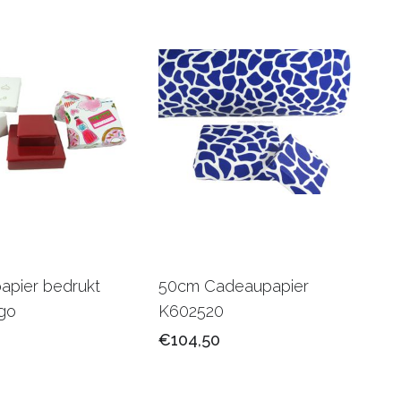
apier bedrukt
50cm Cadeaupapier
go
K602520
€104,50