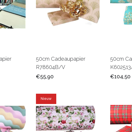
pier
50cm Cadeaupapier
50cm Ca
R78604B/V
K602513
€55,90
€104,50
Nieuw