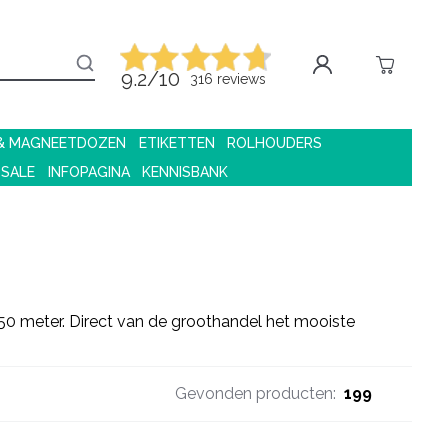
9.2/10
316 reviews
 & MAGNEETDOZEN
ETIKETTEN
ROLHOUDERS
 SALE
INFOPAGINA
KENNISBANK
250 meter. Direct van de groothandel het mooiste
Gevonden producten:
199