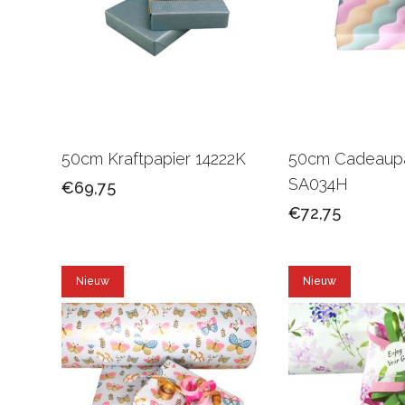
50cm Kraftpapier 14222K
50cm Cadeaupa
SA034H
€69,75
€72,75
Nieuw
Nieuw