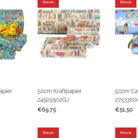
Nieuw
Nieuw
pier
50cm Kraftpapier
50cm Ca
24929902GJ
2753360
€69,75
€51,50
Nieuw
Nieuw