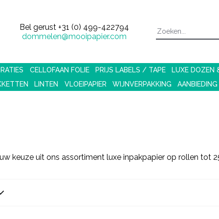
Bel gerust
+31 (0) 499-422794
dommelen@mooipapier.com
RATIES
CELLOFAAN FOLIE
PRIJS LABELS / TAPE
LUXE DOZEN
KKETTEN
LINTEN
VLOEIPAPIER
WIJNVERPAKKING
AANBIEDING
w keuze uit ons assortiment luxe inpakpapier op rollen tot 