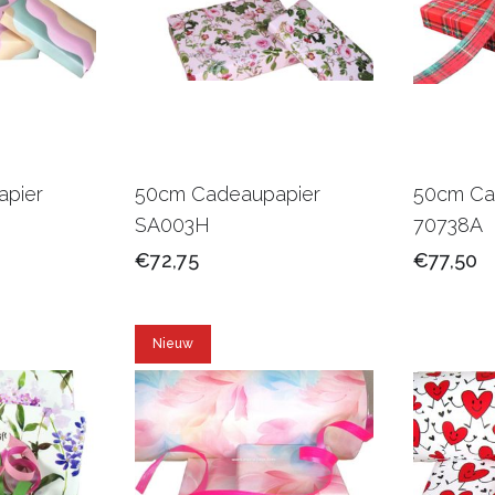
pier
50cm Cadeaupapier
50cm Ca
SA003H
70738A
€72,75
€77,50
Nieuw