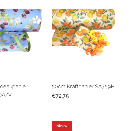
deaupapier
50cm Kraftpapier SA759H
0A/V
€72,75
Nieuw