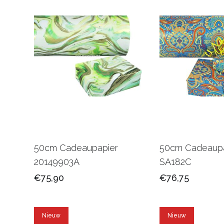
50cm Cadeaupapier
50cm Cadeaupa
20149903A
SA182C
€75,90
€76,75
Nieuw
Nieuw