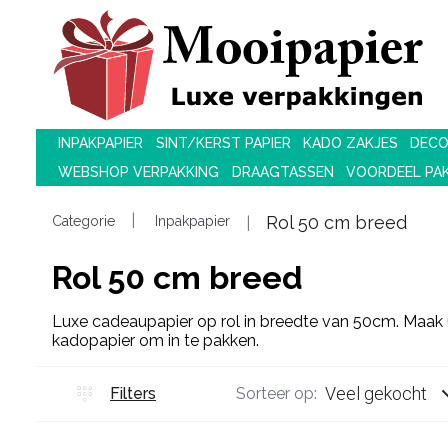
INPAKPAPIER
SINT/KERST PAPIER
KADO ZAKJES
DECO
WEBSHOP VERPAKKING
DRAAGTASSEN
VOORDEEL PA
Rol 50 cm breed
Categorie
Inpakpapier
Rol 50 cm breed
Luxe cadeaupapier op rol in breedte van 50cm. Maak u
kadopapier om in te pakken.
Veel gekocht
Filters
Sorteer op: