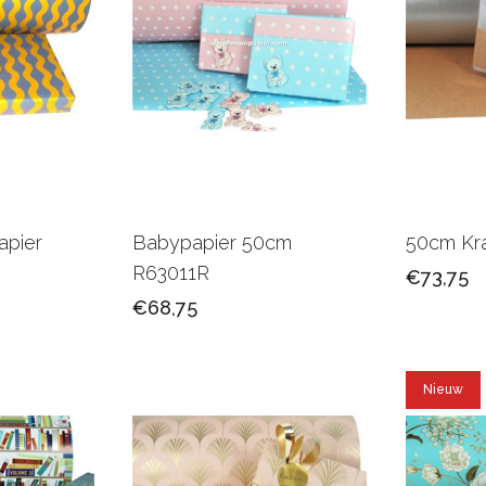
pier
Babypapier 50cm
50cm Kr
R63011R
€73,75
€68,75
Nieuw