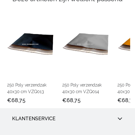
250 Poly verzendzak
250 Poly verzendzak
250 Poly
40x30 cm VZQ013
40x30 cm VZQ014
40x30 c
€68,75
€68,75
€68,7
KLANTENSERVICE