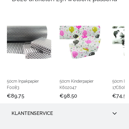
50cm Inpakpapier
50cm Kinderpapier
50cm Lux
F0083
K602047
17C60M
€89,75
€98,50
€74,5
KLANTENSERVICE