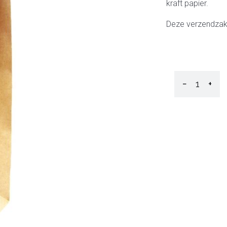
kraft papier.
Deze verzendzakk
−
+