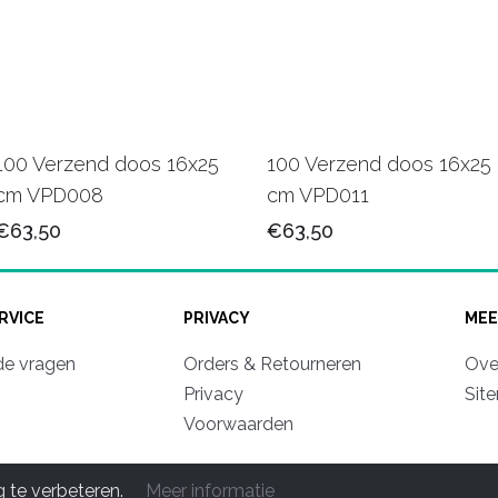
100 Verzend doos 16x25
100 Verzend doos 16x25
cm VPD008
cm VPD011
€63,50
€63,50
RVICE
PRIVACY
MEE
de vragen
Orders & Retourneren
Ove
Privacy
Sit
Voorwaarden
© 2011-2026 Mooipapier luxe Verpakkingen. All rights reserve
 te verbeteren.
Meer informatie