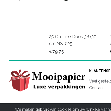
oly webshop tas
25 On Line Doos 38x30
2 cm VZQ030
cm NS1025
50
€79,75
KLANTENSE
Veel gestel
Contact
We maken gebruik van cookies om uw winkelervaring