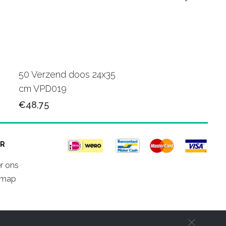
50 Verzend doos 24x35
250 Poly verzendza
cm VPD019
40x30 cm VZQ013
€48,75
€68,75
R
r ons
emap
d