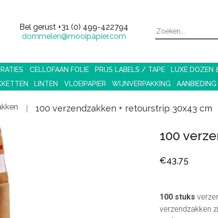
Bel gerust
+31 (0) 499-422794
dommelen@mooipapier.com
RATIES
CELLOFAAN FOLIE
PRIJS LABELS / TAPE
LUXE DOZEN
KKETTEN
LINTEN
VLOEIPAPIER
WIJNVERPAKKING
AANBIEDING
akken
100 verzendzakken + retourstrip 30x43 cm
100 verze
€43,75
100 stuks
verze
verzendzakken zi