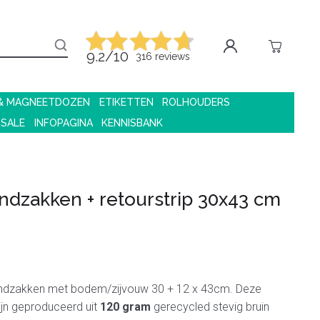
9.2/10
316 reviews
 & MAGNEETDOZEN
ETIKETTEN
ROLHOUDERS
 SALE
INFOPAGINA
KENNISBANK
ndzakken + retourstrip 30x43 cm
ndzakken met bodem/zijvouw 30 + 12 x 43cm. Deze
jn geproduceerd uit
120 gram
gerecycled stevig bruin