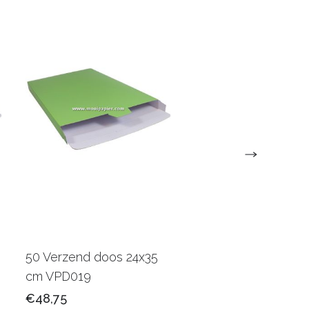
50 Verzend doos 24x35
250 Poly verzendza
cm VPD019
40x30 cm VZQ013
€48,75
€68,75