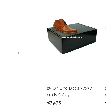
oly webshop tas
25 On Line Doos 38x30
2 cm VZQ030
cm NS1025
50
€79,75