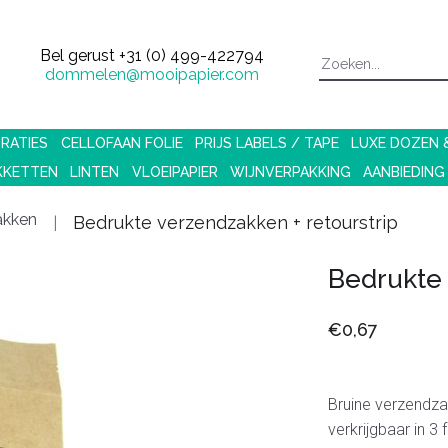
Bel gerust
+31 (0) 499-422794
dommelen@mooipapier.com
RATIES
CELLOFAAN FOLIE
PRIJS LABELS / TAPE
LUXE DOZEN
KKETTEN
LINTEN
VLOEIPAPIER
WIJNVERPAKKING
AANBIEDING
akken
Bedrukte verzendzakken + retourstrip
Bedrukte 
€0,67
Bruine verzendza
verkrijgbaar in 3