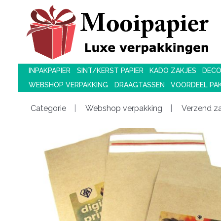
INPAKPAPIER
SINT/KERST PAPIER
KADO ZAKJES
DECO
WEBSHOP VERPAKKING
DRAAGTASSEN
VOORDEEL PA
Categorie
Webshop verpakking
Verzend z