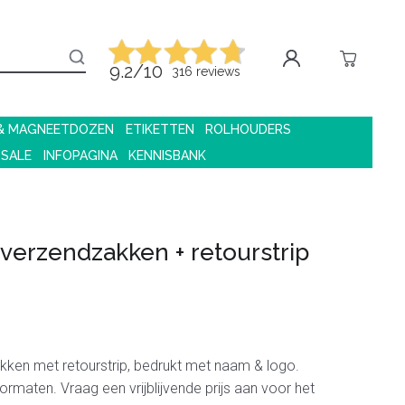
9.2/10
316 reviews
 & MAGNEETDOZEN
ETIKETTEN
ROLHOUDERS
 SALE
INFOPAGINA
KENNISBANK
verzendzakken + retourstrip
kken met retourstrip, bedrukt met naam & logo.
 formaten. Vraag een vrijblijvende prijs aan voor het