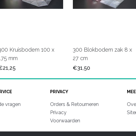
300 Kruisbodem 100 x
300 Blokbodem zak 8 x
175 mm
27 cm
€21,25
€31,50
RVICE
PRIVACY
MEE
de vragen
Orders & Retourneren
Ove
Privacy
Sit
Voorwaarden