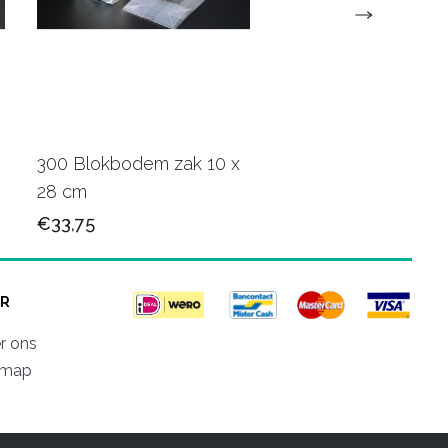
300 Blokbodem zak 10 x
100 Diamant zak zlv.
28 cm
cm
€33,75
€31,90
R
r ons
emap