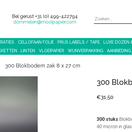
Bel gerust
+31 (0) 499-422794
dommelen@mooipapier.com
RATIES
CELLOFAAN FOLIE
PRIJS LABELS / TAPE
LUXE DOZEN
KKETTEN
LINTEN
VLOEIPAPIER
WIJNVERPAKKING
AANBIEDING
300 Blokbodem zak 8 x 27 cm
300 Blok
€31,50
300 stuks
Blokb
40 micron in glas