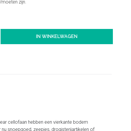
moeten zijn.
IN WINKELWAGEN
clear cellofaan hebben een vierkante bodem
u snoepgoed, zeepjes, drogisterijartikelen of