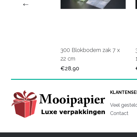
armonica zak 10 x
300 Blokbodem zak 7 x
22 cm
75
€28,90
KLANTENSE
Veel gestel
Contact