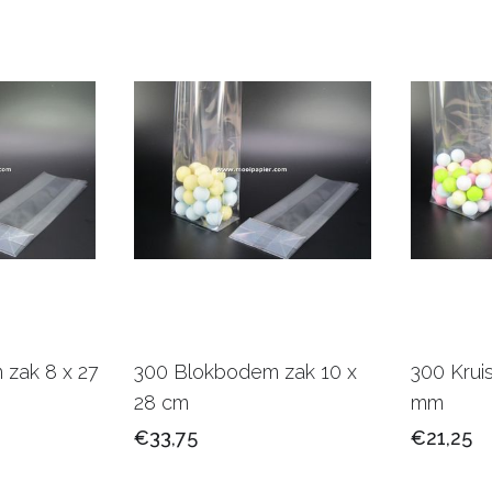
zak 8 x 27
300 Blokbodem zak 10 x
300 Krui
28 cm
mm
€33,75
€21,25