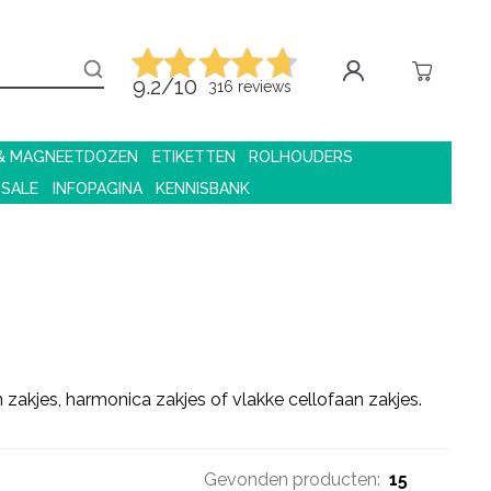
9.2/10
316 reviews
 & MAGNEETDOZEN
ETIKETTEN
ROLHOUDERS
 SALE
INFOPAGINA
KENNISBANK
zakjes, harmonica zakjes of vlakke cellofaan zakjes.
Gevonden producten:
15