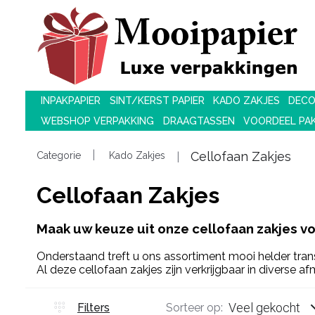
INPAKPAPIER
SINT/KERST PAPIER
KADO ZAKJES
DECO
WEBSHOP VERPAKKING
DRAAGTASSEN
VOORDEEL PA
Cellofaan Zakjes
Categorie
Kado Zakjes
Cellofaan Zakjes
Maak uw keuze uit onze cellofaan zakjes voo
Onderstaand treft u ons assortiment mooi helder tran
Al deze cellofaan zakjes zijn verkrijgbaar in diverse a
Veel gekocht
Filters
Sorteer op: