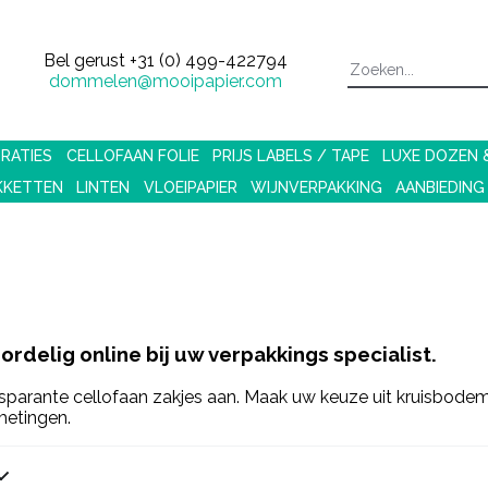
Bel gerust
+31 (0) 499-422794
dommelen@mooipapier.com
RATIES
CELLOFAAN FOLIE
PRIJS LABELS / TAPE
LUXE DOZEN
KKETTEN
LINTEN
VLOEIPAPIER
WIJNVERPAKKING
AANBIEDING
rdelig online bij uw verpakkings specialist.
sparante cellofaan zakjes aan. Maak uw keuze uit kruisbodem 
fmetingen.