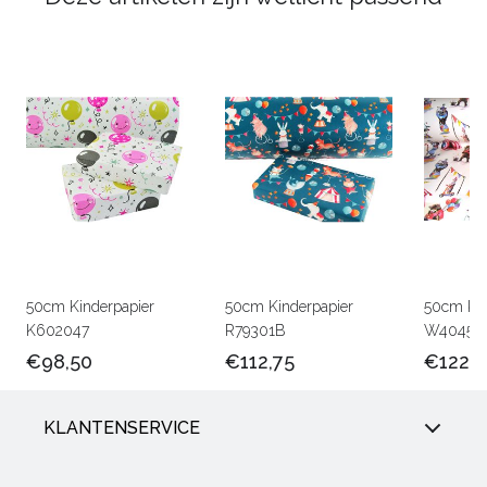
50cm Kinderpapier
50cm Kinderpapier
50cm Kin
K602047
R79301B
W40450
€98,50
€112,75
€122,
KLANTENSERVICE