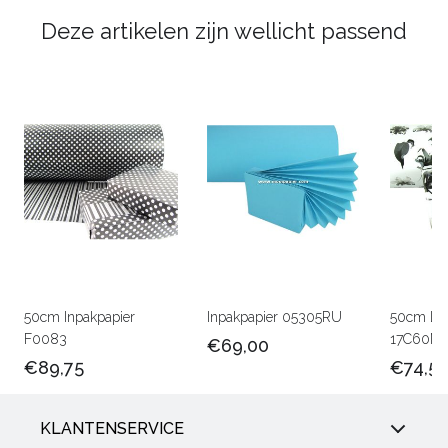
Deze artikelen zijn wellicht passend
50cm Inpakpapier
Inpakpapier 05305RU
50cm Lux
F0083
17C60M
€69,00
€89,75
€74,5
KLANTENSERVICE