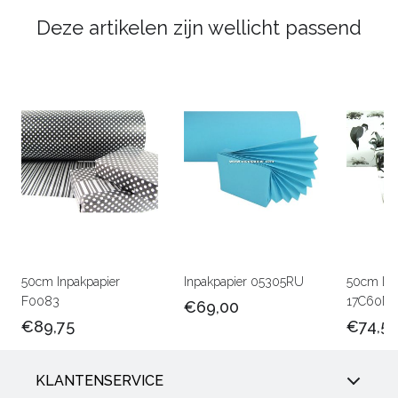
Deze artikelen zijn wellicht passend
50cm Inpakpapier
Inpakpapier 05305RU
50cm Lux
F0083
17C60M
€69,00
€89,75
€74,5
KLANTENSERVICE