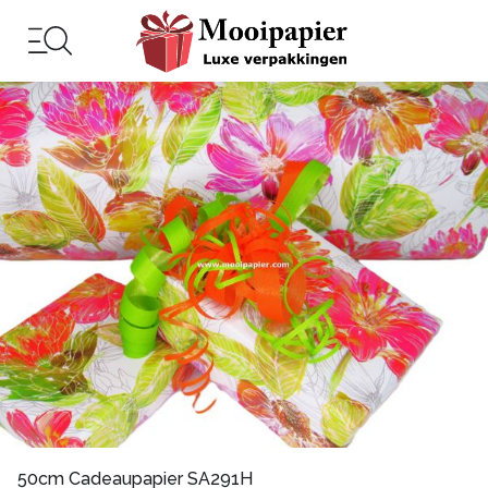
50cm Cadeaupapier SA291H