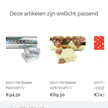
Deze artikelen zijn wellicht passend
50cm Kerstpapier
50cm Kerstpapier
50cm Ker
R90005H/V
15767004M/V
1335380
€94,50
€69,50
€74,5