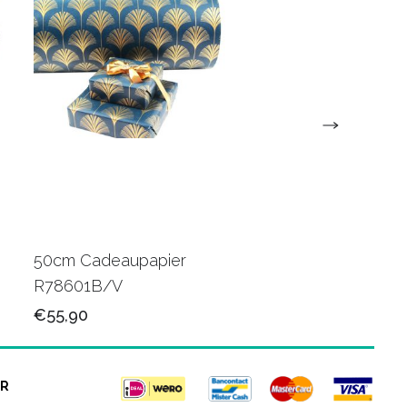
50cm Cadeaupapier
50cm Luxe papier
R78601B/V
R80501M/V
€55,90
€78,50
R