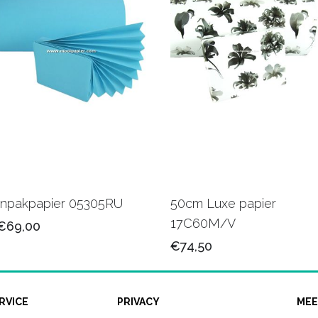
Inpakpapier 05305RU
50cm Luxe papier
17C60M/V
€69,00
€74,50
RVICE
PRIVACY
MEE