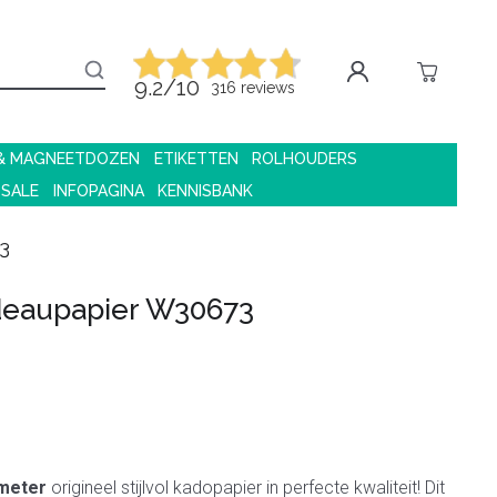
9.2/10
316 reviews
 & MAGNEETDOZEN
ETIKETTEN
ROLHOUDERS
 SALE
INFOPAGINA
KENNISBANK
3
eaupapier W30673
meter
origineel stijlvol kadopapier in perfecte kwaliteit! Dit