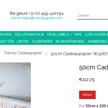
Bel gerust
+31 (0) 499-422794
dommelen@mooipapier.com
RATIES
CELLOFAAN FOLIE
PRIJS LABELS / TAPE
LUXE DOZEN
KKETTEN
LINTEN
VLOEIPAPIER
WIJNVERPAKKING
AANBIEDING
Trendy Cadeaupapier
50cm Cadeaupapier W3067
50cm Cad
€112,75
Nieuw
Rol
50cm x 200 