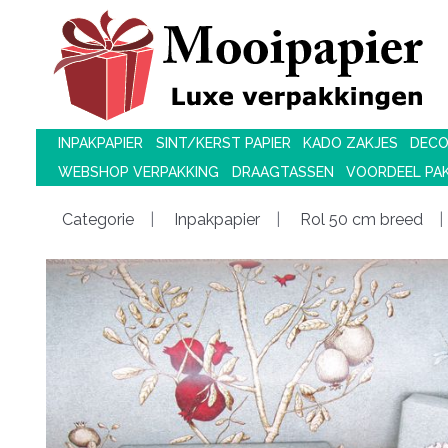
INPAKPAPIER
SINT/KERST PAPIER
KADO ZAKJES
DECO
WEBSHOP VERPAKKING
DRAAGTASSEN
VOORDEEL PA
Categorie
Inpakpapier
Rol 50 cm breed