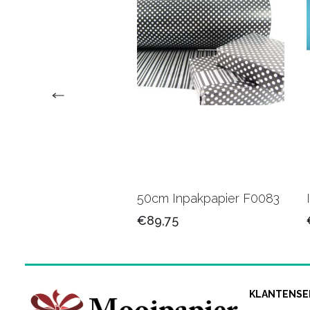
upapier bedrukt
50cm Inpakpapier F0083
/logo
€89,75
50
KLANTENSE