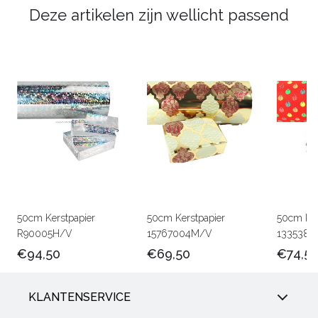
Deze artikelen zijn wellicht passend
50cm Kerstpapier
50cm Kerstpapier
50cm Ker
R90005H/V
15767004M/V
1335380
€94,50
€69,50
€74,5
KLANTENSERVICE