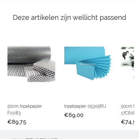
Deze artikelen zijn wellicht passend
50cm Inpakpapier
Inpakpapier 05305RU
50cm Lux
F0083
17C60M
€69,00
€89,75
€74,5