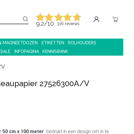
9.2/10
316 reviews
 & MAGNEETDOZEN
ETIKETTEN
ROLHOUDERS
 SALE
INFOPAGINA
KENNISBANK
/V
eaupapier 27526300A/V
r
50 cm x 100 meter
. bedrukt in een design om in te