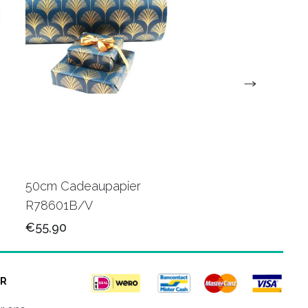
50cm Cadeaupapier
50cm Luxe papier
R78601B/V
R80501M/V
€55,90
€78,50
R