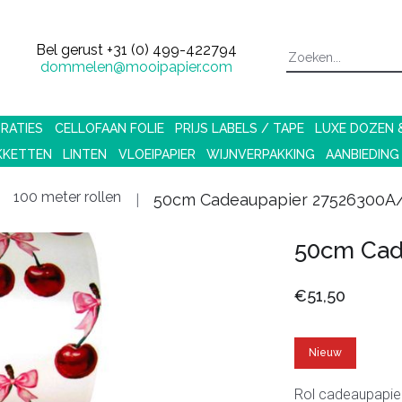
Bel gerust
+31 (0) 499-422794
dommelen@mooipapier.com
RATIES
CELLOFAAN FOLIE
PRIJS LABELS / TAPE
LUXE DOZEN
KKETTEN
LINTEN
VLOEIPAPIER
WIJNVERPAKKING
AANBIEDING
100 meter rollen
50cm Cadeaupapier 27526300A
50cm Cad
€51,50
Nieuw
Rol cadeaupapie