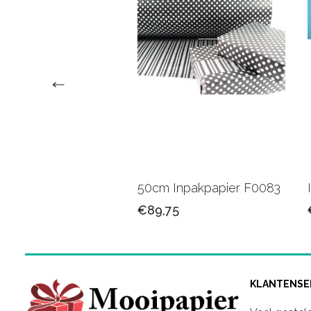
upapier bedrukt
50cm Inpakpapier F0083
/logo
€89,75
50
KLANTENSE