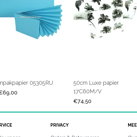
Inpakpapier 05305RU
50cm Luxe papier
17C60M/V
€69,00
€74,50
RVICE
PRIVACY
MEE