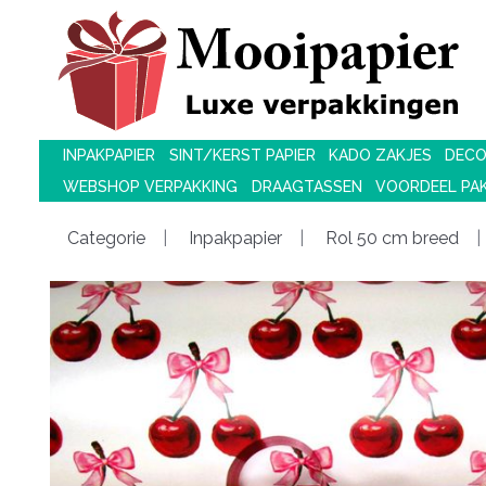
INPAKPAPIER
SINT/KERST PAPIER
KADO ZAKJES
DECO
WEBSHOP VERPAKKING
DRAAGTASSEN
VOORDEEL PA
Categorie
Inpakpapier
Rol 50 cm breed