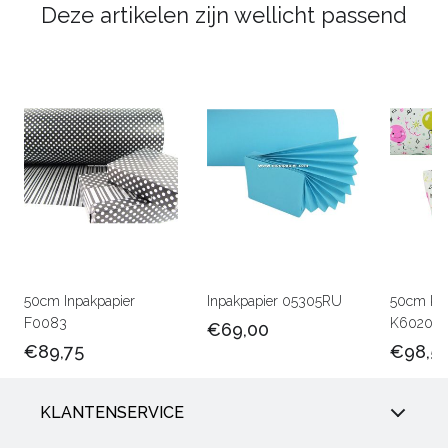
Deze artikelen zijn wellicht passend
50cm Inpakpapier
Inpakpapier 05305RU
50cm Kin
F0083
K602047
€69,00
€89,75
€98,5
KLANTENSERVICE