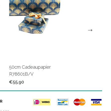
50cm Cadeaupapier
50cm Luxe papier
R78601B/V
R80501M/V
€55,90
€78,50
R