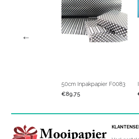
upapier bedrukt
50cm Inpakpapier F0083
/logo
€89,75
50
KLANTENSE