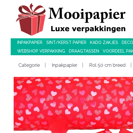
INPAKPAPIER
SINT/KERST PAPIER
KADO ZAKJES
DECO
WEBSHOP VERPAKKING
DRAAGTASSEN
VOORDEEL PA
Categorie
Inpakpapier
Rol 50 cm breed