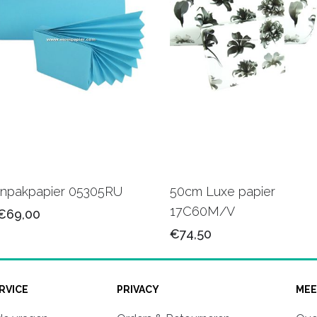
Inpakpapier 05305RU
50cm Luxe papier
17C60M/V
€69,00
€74,50
RVICE
PRIVACY
MEE