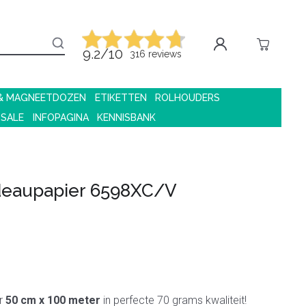
9.2/10
316 reviews
 & MAGNEETDOZEN
ETIKETTEN
ROLHOUDERS
 SALE
INFOPAGINA
KENNISBANK
eaupapier 6598XC/V
r
50 cm x 100 meter
in perfecte 70 grams kwaliteit!