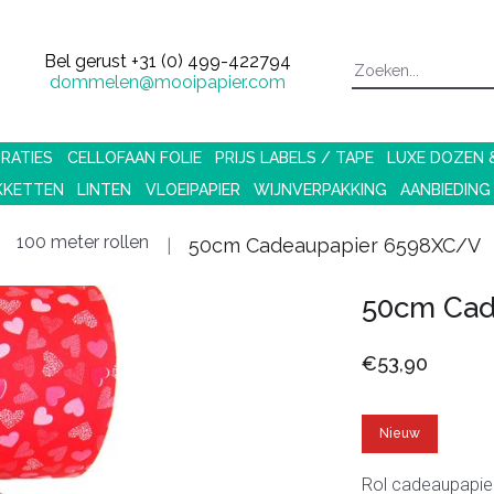
Bel gerust
+31 (0) 499-422794
dommelen@mooipapier.com
RATIES
CELLOFAAN FOLIE
PRIJS LABELS / TAPE
LUXE DOZEN
KKETTEN
LINTEN
VLOEIPAPIER
WIJNVERPAKKING
AANBIEDING
100 meter rollen
50cm Cadeaupapier 6598XC/V
50cm Cad
€53,90
Nieuw
Rol cadeaupapie