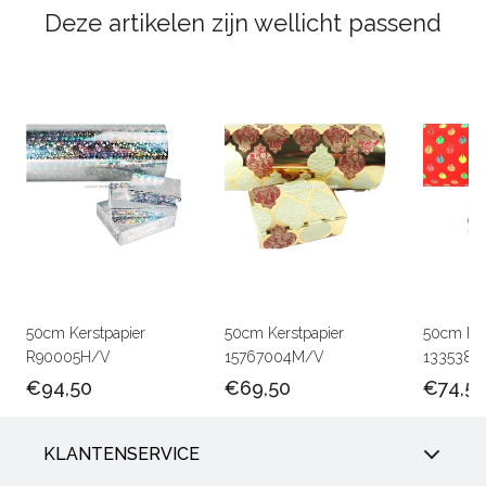
Deze artikelen zijn wellicht passend
50cm Kerstpapier
50cm Kerstpapier
50cm Ker
R90005H/V
15767004M/V
1335380
€94,50
€69,50
€74,5
KLANTENSERVICE