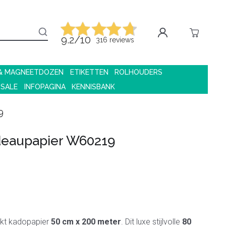
9.2/10
316 reviews
 & MAGNEETDOZEN
ETIKETTEN
ROLHOUDERS
 SALE
INFOPAGINA
KENNISBANK
9
eaupapier W60219
rukt kadopapier
50 cm x 200 meter
. Dit luxe stijlvolle
80