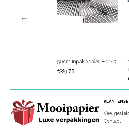
 Cadeaupapier
50cm Inpakpapier F0083
2C
€89,75
75
KLANTENSE
Veel gestel
Contact