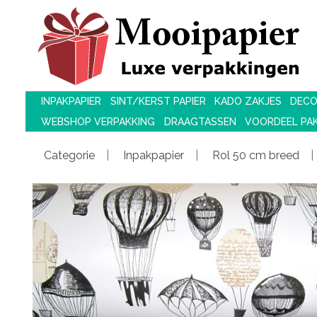
INPAKPAPIER
SINT/KERST PAPIER
KADO ZAKJES
DECO
WEBSHOP VERPAKKING
DRAAGTASSEN
VOORDEEL PA
Categorie
Inpakpapier
Rol 50 cm breed