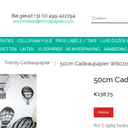
Bel gerust
+31 (0) 499-422794
dommelen@mooipapier.com
RATIES
CELLOFAAN FOLIE
PRIJS LABELS / TAPE
LUXE DOZEN
KKETTEN
LINTEN
VLOEIPAPIER
WIJNVERPAKKING
AANBIEDING
Trendy Cadeaupapier
50cm Cadeaupapier W6021
50cm Cad
€138,75
Nieuw
Rol 2-zijdig bed