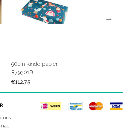
50cm Kinderpapier
Cadeaupapier bedr
R79301B
naam/logo
€112,75
€99,50
R
r ons
emap