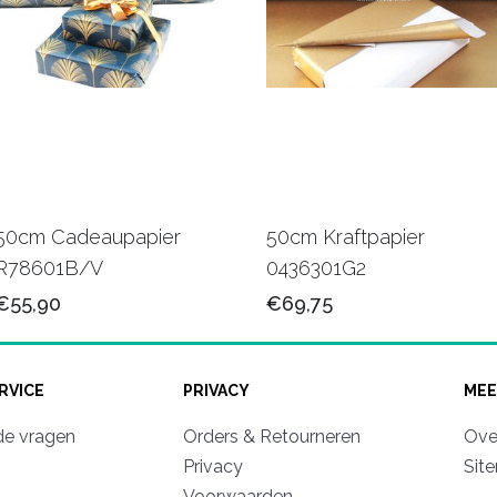
50cm Cadeaupapier
50cm Kraftpapier
R78601B/V
0436301G2
€55,90
€69,75
RVICE
PRIVACY
MEE
de vragen
Orders & Retourneren
Ove
Privacy
Sit
Voorwaarden