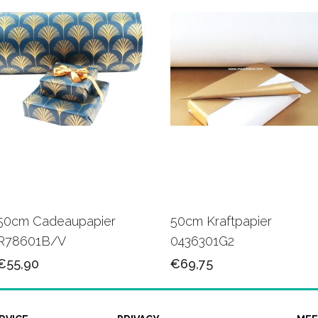
50cm Cadeaupapier
50cm Kraftpapier
R78601B/V
0436301G2
€55,90
€69,75