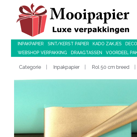
INPAKPAPIER
SINT/KERST PAPIER
KADO ZAKJES
DECO
WEBSHOP VERPAKKING
DRAAGTASSEN
VOORDEEL PA
Categorie
Inpakpapier
Rol 50 cm breed