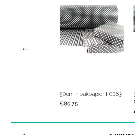
 Cadeaupapier
50cm Inpakpapier F0083
2C
€89,75
75