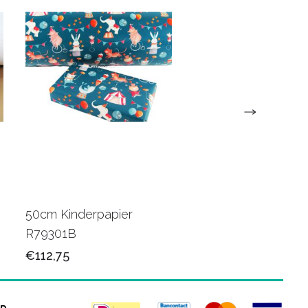
50cm Kinderpapier
Cadeaupapier bedr
R79301B
naam/logo
€112,75
€99,50