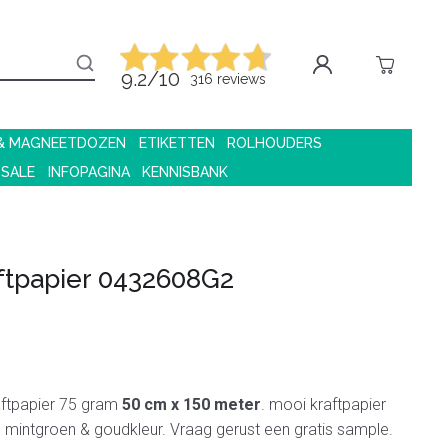
9.2/10
316 reviews
 & MAGNEETDOZEN
ETIKETTEN
ROLHOUDERS
 SALE
INFOPAGINA
KENNISBANK
ftpapier 0432608G2
aftpapier 75 gram
50 cm x 150 meter
. mooi kraftpapier
in mintgroen & goudkleur. Vraag gerust een gratis sample.