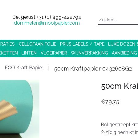
Bel gerust
+31 (0) 499-422794
dommelen@mooipapier.com
RATIES
CELLOFAAN FOLIE
PRIJS LABELS / TAPE
LUXE DOZEN
KKETTEN
LINTEN
VLOEIPAPIER
WIJNVERPAKKING
AANBIEDING
ECO Kraft Papier
50cm Kraftpapier 0432608G2
50cm Kra
€79,75
Rol gestreept kr
2-zijdig bedrukt 