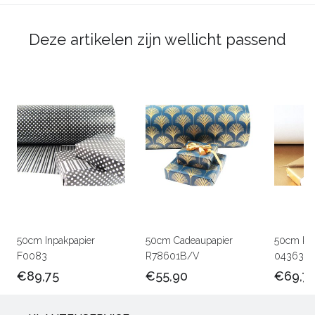
Deze artikelen zijn wellicht passend
50cm Inpakpapier
50cm Cadeaupapier
50cm Kra
F0083
R78601B/V
0436301
€89,75
€55,90
€69,7