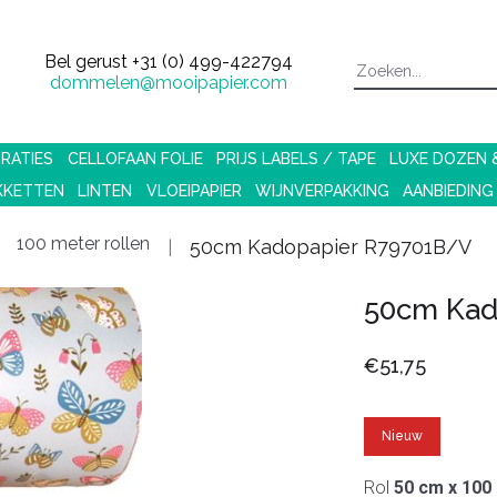
Bel gerust
+31 (0) 499-422794
dommelen@mooipapier.com
RATIES
CELLOFAAN FOLIE
PRIJS LABELS / TAPE
LUXE DOZEN
KKETTEN
LINTEN
VLOEIPAPIER
WIJNVERPAKKING
AANBIEDING
100 meter rollen
50cm Kadopapier R79701B/V
50cm Kad
€51,75
Nieuw
Rol
50 cm x 100