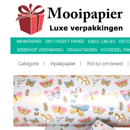
INPAKPAPIER
SINT/KERST PAPIER
KADO ZAKJES
DECO
WEBSHOP VERPAKKING
DRAAGTASSEN
VOORDEEL PA
Categorie
Inpakpapier
Rol 50 cm breed