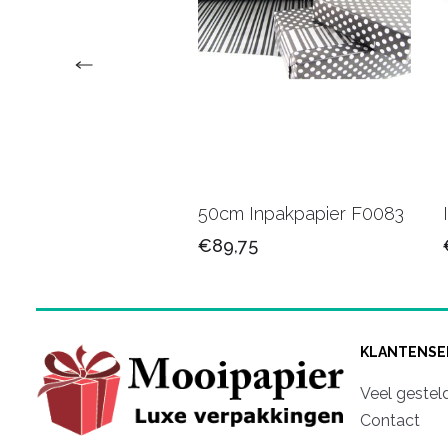
upapier bedrukt
50cm Inpakpapier F0083
/logo
€89,75
50
KLANTENSE
Veel gestel
Contact