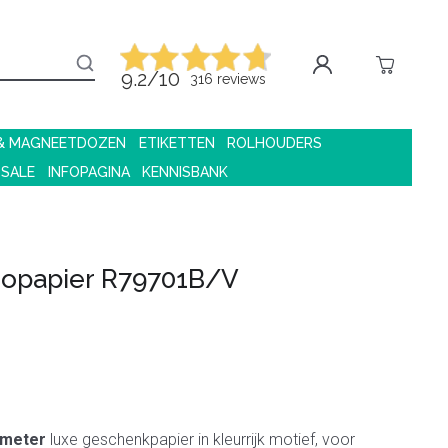
9.2/10
316 reviews
 & MAGNEETDOZEN
ETIKETTEN
ROLHOUDERS
 SALE
INFOPAGINA
KENNISBANK
opapier R79701B/V
 meter
luxe geschenkpapier in kleurrijk motief, voor