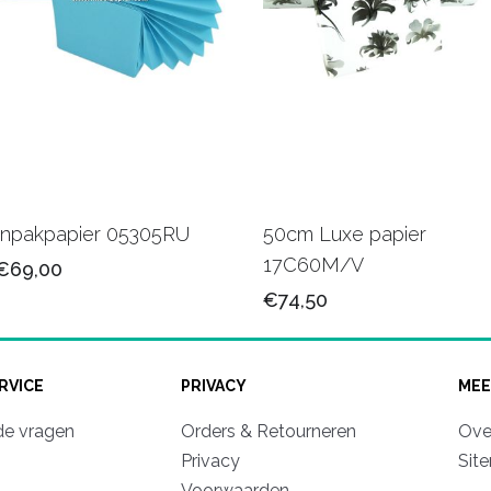
Inpakpapier 05305RU
50cm Luxe papier
17C60M/V
€69,00
€74,50
RVICE
PRIVACY
MEE
de vragen
Orders & Retourneren
Ove
Privacy
Sit
Voorwaarden