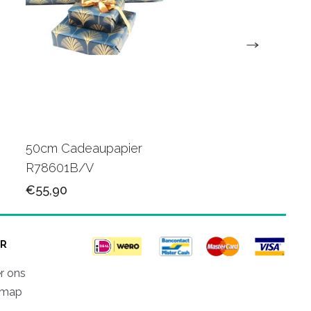
50cm Cadeaupapier
50cm Luxe papier
R78601B/V
R80501M/V
€55,90
€78,50
R
r ons
emap