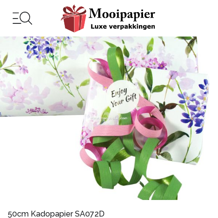
50cm Kadopapier SA072D