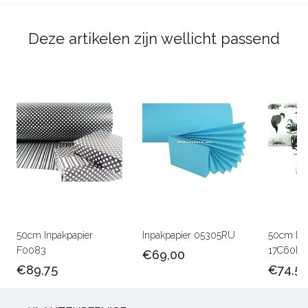
Deze artikelen zijn wellicht passend
50cm Inpakpapier
Inpakpapier 05305RU
50cm Lux
F0083
17C60M
€69,00
€89,75
€74,5