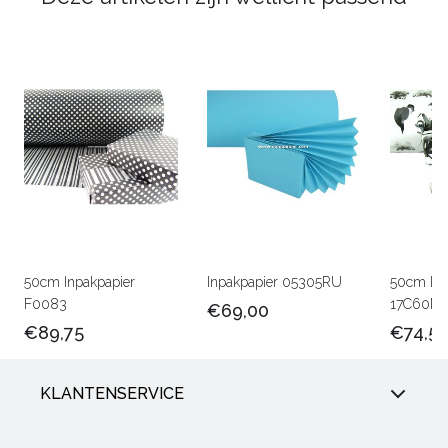
50cm Inpakpapier
Inpakpapier 05305RU
50cm Lux
F0083
17C60M
€69,00
€89,75
€74,5
KLANTENSERVICE