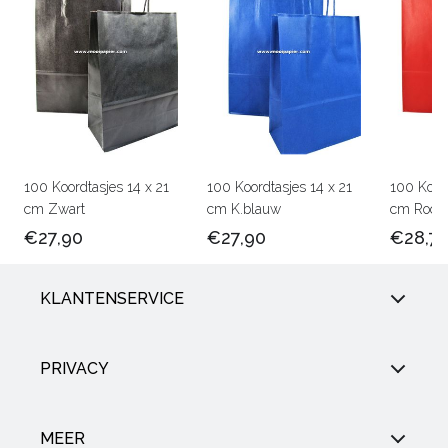
100 Koordtasjes 14 x 21
100 Koordtasjes 14 x 21
100 Koord
cm Zwart
cm K.blauw
cm Rood
€27,90
€27,90
€28,7
KLANTENSERVICE
PRIVACY
MEER