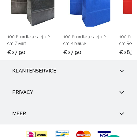
100 Koordtasjes 14 x 21
100 Koordtasjes 14 x 21
100 Koord
cm Zwart
cm K.blauw
cm Rood
€27,90
€27,90
€28,7
KLANTENSERVICE
PRIVACY
MEER