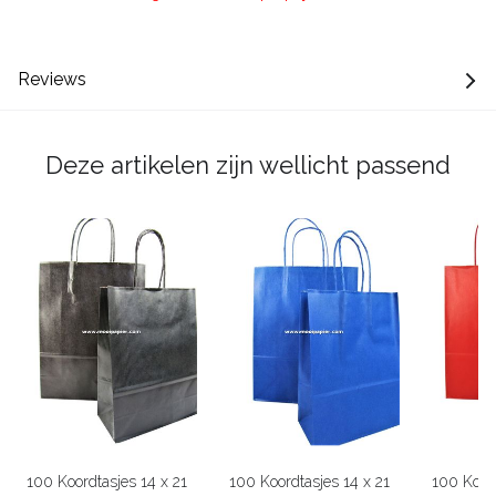
Reviews
Deze artikelen zijn wellicht passend
100 Koordtasjes 14 x 21
100 Koordtasjes 14 x 21
100 Koord