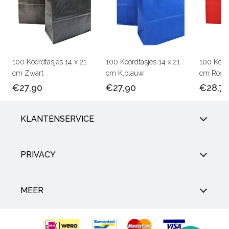
100 Koordtasjes 14 x 21
100 Koordtasjes 14 x 21
100 Koord
cm Zwart
cm K.blauw
cm Rood
€27,90
€27,90
€28,7
KLANTENSERVICE
PRIVACY
MEER