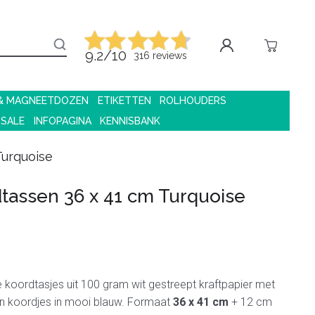
9.2/10
316 reviews
 & MAGNEETDOZEN
ETIKETTEN
ROLHOUDERS
 SALE
INFOPAGINA
KENNISBANK
Turquoise
tassen 36 x 41 cm Turquoise
koordtasjes uit 100 gram wit gestreept kraftpapier met
n koordjes in mooi blauw. Formaat
36 x 41 cm
+ 12 cm