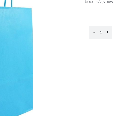
bodem/zijvouw.
−
+