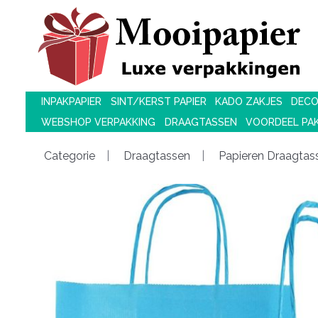
INPAKPAPIER
SINT/KERST PAPIER
KADO ZAKJES
DECO
WEBSHOP VERPAKKING
DRAAGTASSEN
VOORDEEL PA
Categorie
Draagtassen
Papieren Draagtass