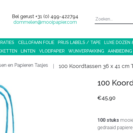
Bel gerust
+31 (0) 499-422794
dommelen@mooipapier.com
RATIES
CELLOFAAN FOLIE
PRIJS LABELS / TAPE
LUXE DOZEN
KKETTEN
LINTEN
VLOEIPAPIER
WIJNVERPAKKING
AANBIEDING
en en Papieren Tasjes
100 Koordtassen 36 x 41 cm 
100 Koord
€45,90
100 stuks
mooie 
gedraaid papiere