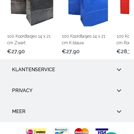
100 Koordtasjes 14 x 21
100 Koordtasjes 14 x 21
100 Koord
cm Zwart
cm K.blauw
cm Rood
€27,90
€27,90
€28,7
KLANTENSERVICE
PRIVACY
MEER