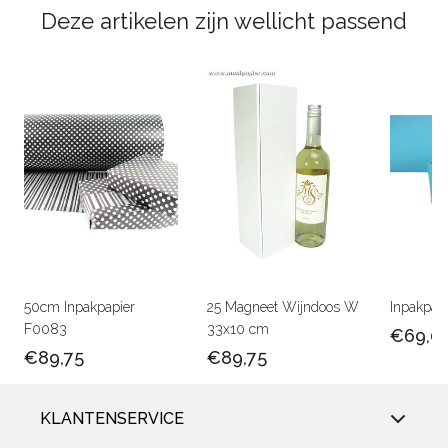
Deze artikelen zijn wellicht passend
50cm Inpakpapier
25 Magneet Wijndoos W
Inpakpap
F0083
33x10 cm
€69,0
€89,75
€89,75
KLANTENSERVICE