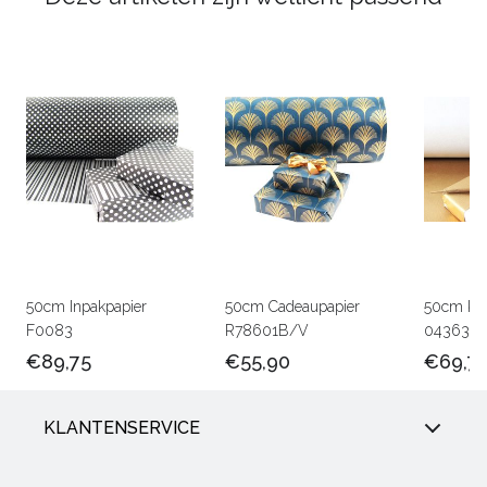
50cm Inpakpapier
50cm Cadeaupapier
50cm Kra
F0083
R78601B/V
0436301
€89,75
€55,90
€69,7
KLANTENSERVICE