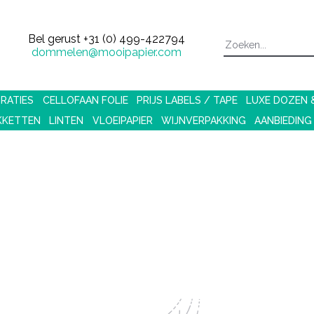
Bel gerust
+31 (0) 499-422794
dommelen@mooipapier.com
RATIES
CELLOFAAN FOLIE
PRIJS LABELS / TAPE
LUXE DOZEN
KKETTEN
LINTEN
VLOEIPAPIER
WIJNVERPAKKING
AANBIEDING