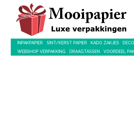
INPAKPAPIER
SINT/KERST PAPIER
KADO ZAKJES
DECO
WEBSHOP VERPAKKING
DRAAGTASSEN
VOORDEEL PA