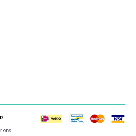
R
r ons