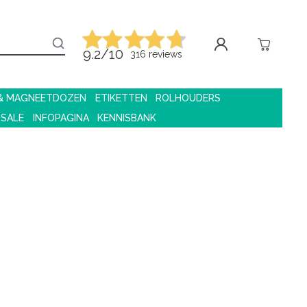
9.2/10
316 reviews
 & MAGNEETDOZEN
ETIKETTEN
ROLHOUDERS
 SALE
INFOPAGINA
KENNISBANK