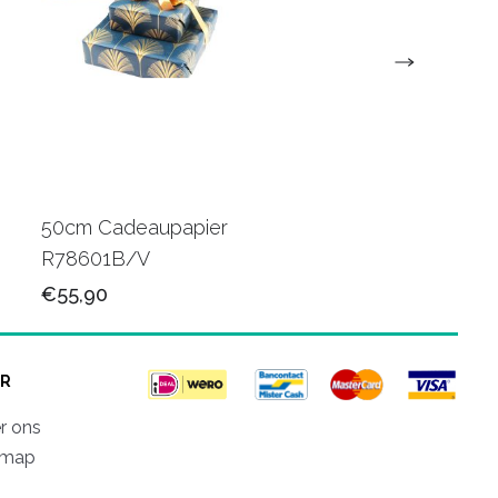
50cm Cadeaupapier
50cm Luxe papier
R78601B/V
R80501M/V
€55,90
€78,50
R
r ons
emap