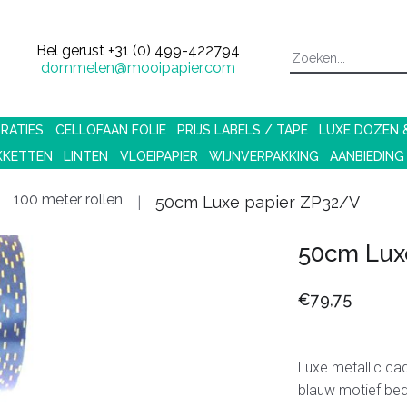
Bel gerust
+31 (0) 499-422794
dommelen@mooipapier.com
RATIES
CELLOFAAN FOLIE
PRIJS LABELS / TAPE
LUXE DOZEN
KKETTEN
LINTEN
VLOEIPAPIER
WIJNVERPAKKING
AANBIEDING
100 meter rollen
50cm Luxe papier ZP32/V
50cm Lux
€79,75
Luxe metallic ca
blauw motief bed