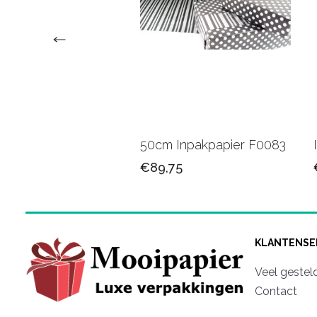
 Cadeaupapier
50cm Inpakpapier F0083
520
€89,75
,50
KLANTENSE
Veel gestel
Contact