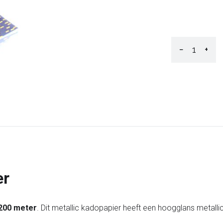
−
+
er
 200 meter
. Dit metallic kadopapier heeft een hoogglans metall