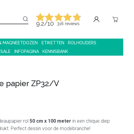
9.2/10
316 reviews
 & MAGNEETDOZEN
ETIKETTEN
ROLHOUDERS
 SALE
INFOPAGINA
KENNISBANK
e papier ZP32/V
deaupapier rol
50 cm x 100 meter
in een chique diep
rukt. Perfect dessin voor de modebranche!