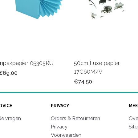
Inpakpapier 05305RU
50cm Luxe papier
17C60M/V
€69,00
€74,50
RVICE
PRIVACY
MEE
de vragen
Orders & Retourneren
Ove
Privacy
Sit
Voorwaarden