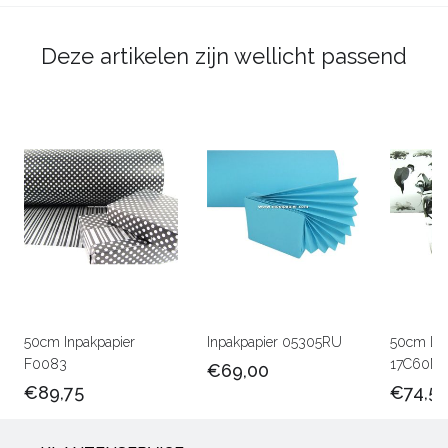
Deze artikelen zijn wellicht passend
50cm Inpakpapier
Inpakpapier 05305RU
50cm Lux
F0083
17C60M
€69,00
€89,75
€74,5