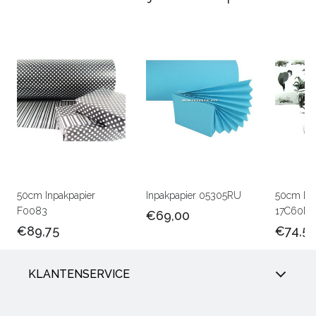
50cm Inpakpapier
Inpakpapier 05305RU
50cm Lux
F0083
17C60M
€69,00
€89,75
€74,5
KLANTENSERVICE