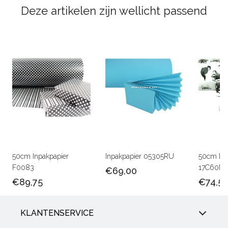
Deze artikelen zijn wellicht passend
50cm Inpakpapier
Inpakpapier 05305RU
50cm Lux
F0083
17C60M
€69,00
€89,75
€74,5
KLANTENSERVICE