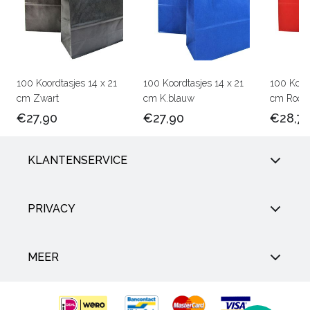
100 Koordtasjes 14 x 21
100 Koordtasjes 14 x 21
100 Koord
cm Zwart
cm K.blauw
cm Rood
€27,90
€27,90
€28,7
KLANTENSERVICE
PRIVACY
MEER