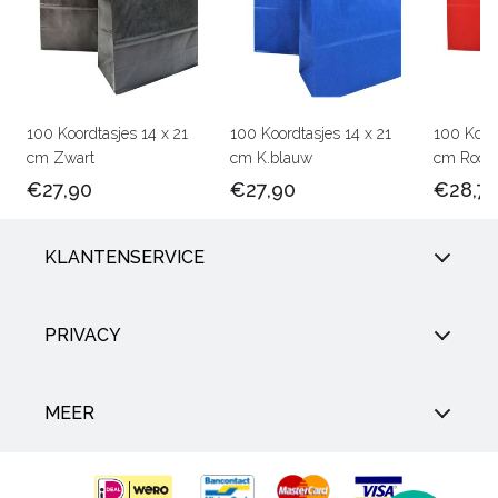
100 Koordtasjes 14 x 21
100 Koordtasjes 14 x 21
100 Koord
cm Zwart
cm K.blauw
cm Rood
€27,90
€27,90
€28,7
KLANTENSERVICE
PRIVACY
MEER