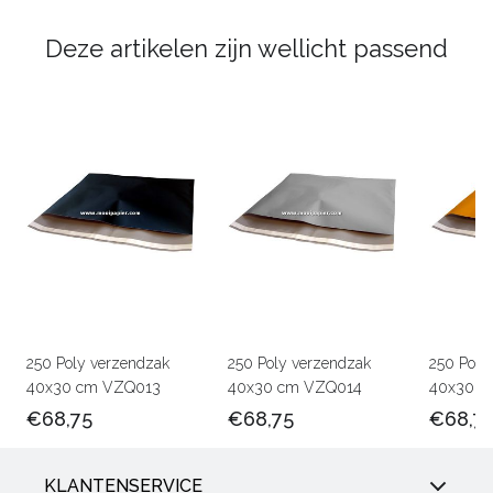
Deze artikelen zijn wellicht passend
250 Poly verzendzak
250 Poly verzendzak
250 Poly
40x30 cm VZQ013
40x30 cm VZQ014
40x30 c
€68,75
€68,75
€68,7
KLANTENSERVICE