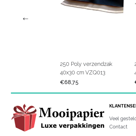
erzendzakken +
250 Poly verzendzak
rstrip 25x35 cm
40x30 cm VZQ013
25
€68,75
KLANTENSE
Veel gestel
Contact