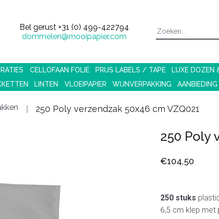
Bel gerust
+31 (0) 499-422794
dommelen@mooipapier.com
RATIES
CELLOFAAN FOLIE
PRIJS LABELS / TAPE
LUXE DOZEN
KKETTEN
LINTEN
VLOEIPAPIER
WIJNVERPAKKING
AANBIEDING
akken
250 Poly verzendzak 50x46 cm VZQ021
250 Poly
€104,50
250 stuks
plasti
6,5 cm klep met p