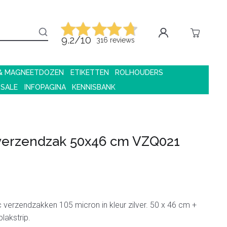
9.2/10
316 reviews
 & MAGNEETDOZEN
ETIKETTEN
ROLHOUDERS
 SALE
INFOPAGINA
KENNISBANK
 verzendzak 50x46 cm VZQ021
c verzendzakken 105 micron in kleur zilver. 50 x 46 cm +
lakstrip.