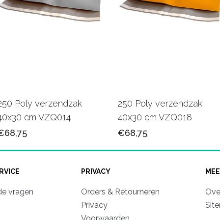
250 Poly verzendzak
250 Poly verzendzak
40x30 cm VZQ014
40x30 cm VZQ018
€68,75
€68,75
RVICE
PRIVACY
MEE
de vragen
Orders & Retourneren
Ove
Privacy
Sit
Voorwaarden