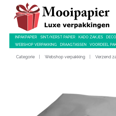
INPAKPAPIER
SINT/KERST PAPIER
KADO ZAKJES
DECO
WEBSHOP VERPAKKING
DRAAGTASSEN
VOORDEEL PA
Categorie
Webshop verpakking
Verzend z