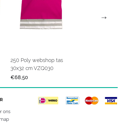
250 Poly webshop tas
250 Poly webshop t
30x32 cm VZQ030
45x48 cm VZQ037
€68,50
€106,50
R
r ons
emap