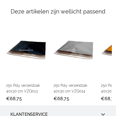
Deze artikelen zijn wellicht passend
250 Poly verzendzak
250 Poly verzendzak
250 Poly
40x30 cm VZQ013
40x30 cm VZQ014
40x30 c
€68,75
€68,75
€68,7
KLANTENSERVICE