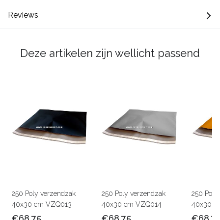
Reviews
Deze artikelen zijn wellicht passend
250 Poly verzendzak
250 Poly verzendzak
250 Poly
40x30 cm VZQ013
40x30 cm VZQ014
40x30 c
€68,75
€68,75
€68,7