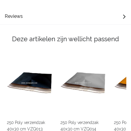
Reviews
Deze artikelen zijn wellicht passend
250 Poly verzendzak
250 Poly verzendzak
250 Poly
40x30 cm VZQ013
40x30 cm VZQ014
40x30 c