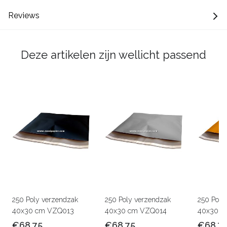
Reviews
Deze artikelen zijn wellicht passend
250 Poly verzendzak
250 Poly verzendzak
250 Poly
40x30 cm VZQ013
40x30 cm VZQ014
40x30 c
€68,75
€68,75
€68,7