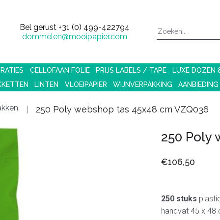
Bel gerust
+31 (0) 499-422794
dommelen@mooipapier.com
RATIES
CELLOFAAN FOLIE
PRIJS LABELS / TAPE
LUXE DOZEN
KKETTEN
LINTEN
VLOEIPAPIER
WIJNVERPAKKING
AANBIEDING
akken
250 Poly webshop tas 45x48 cm VZQ036
250 Poly
€106,50
250 stuks
plasti
handvat 45 x 48 