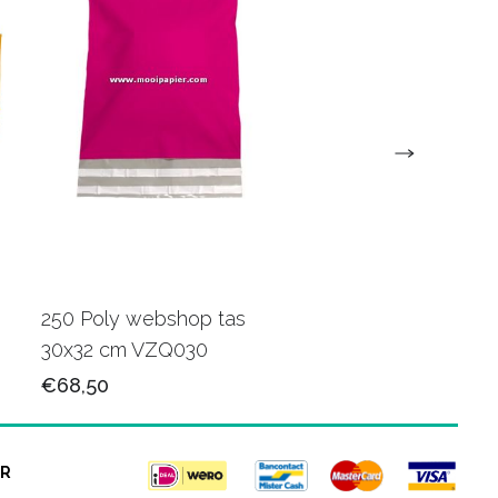
250 Poly webshop tas
250 Poly webshop t
30x32 cm VZQ030
45x48 cm VZQ037
€68,50
€106,50
R