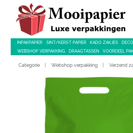
INPAKPAPIER
SINT/KERST PAPIER
KADO ZAKJES
DECO
WEBSHOP VERPAKKING
DRAAGTASSEN
VOORDEEL PA
Categorie
Webshop verpakking
Verzend z