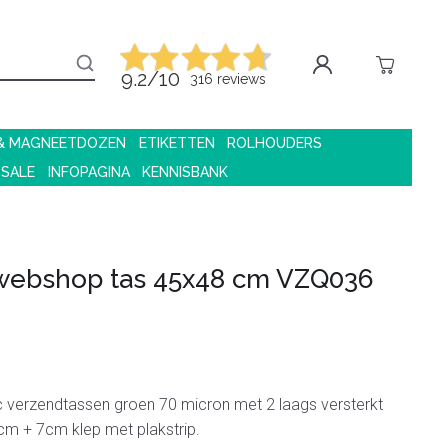
9.2/10
316 reviews
 & MAGNEETDOZEN
ETIKETTEN
ROLHOUDERS
 SALE
INFOPAGINA
KENNISBANK
 webshop tas 45x48 cm VZQ036
c verzendtassen groen 70 micron met 2 laags versterkt
cm + 7cm klep met plakstrip.