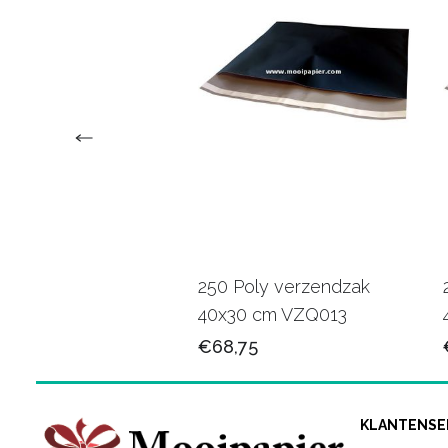
erzendzakken +
250 Poly verzendzak
rstrip 25x35 cm
40x30 cm VZQ013
25
€68,75
KLANTENSE