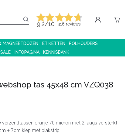
9.2/10
316 reviews
 & MAGNEETDOZEN
ETIKETTEN
ROLHOUDERS
 SALE
INFOPAGINA
KENNISBANK
 webshop tas 45x48 cm VZQ038
c verzendtassen oranje 70 micron met 2 laags versterkt
cm + 7cm klep met plakstrip.