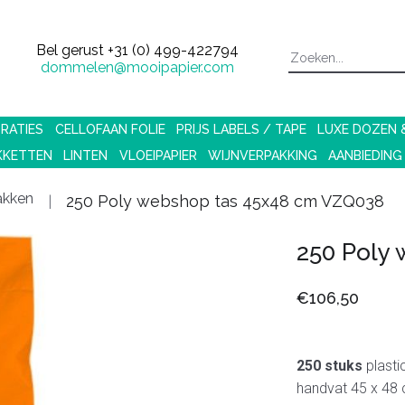
Bel gerust
+31 (0) 499-422794
dommelen@mooipapier.com
RATIES
CELLOFAAN FOLIE
PRIJS LABELS / TAPE
LUXE DOZEN
KKETTEN
LINTEN
VLOEIPAPIER
WIJNVERPAKKING
AANBIEDING
akken
250 Poly webshop tas 45x48 cm VZQ038
250 Poly
€106,50
250 stuks
plasti
handvat 45 x 48 