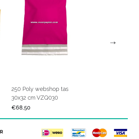
250 Poly webshop tas
250 Poly webshop t
30x32 cm VZQ030
45x48 cm VZQ037
€68,50
€106,50
R